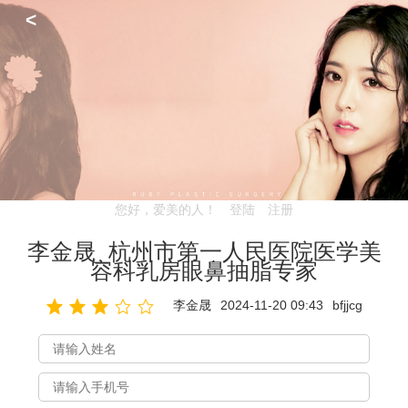
<
您好，爱美的人！
登陆
注册
李金晟_杭州市第一人民医院医学美
容科乳房眼鼻抽脂专家
李金晟
2024-11-20 09:43
bfjjcg