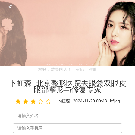
<
您好，爱美的人！
登陆
注册
卜虹森_北京整形医院去眼袋双眼皮
眼部整形与修复专家
卜虹森
2024-11-20 09:43
bfjjcg