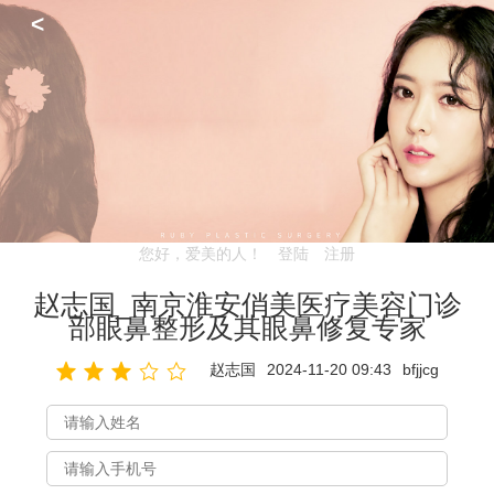
<
您好，爱美的人！
登陆
注册
赵志国_南京淮安俏美医疗美容门诊
部眼鼻整形及其眼鼻修复专家
赵志国
2024-11-20 09:43
bfjjcg