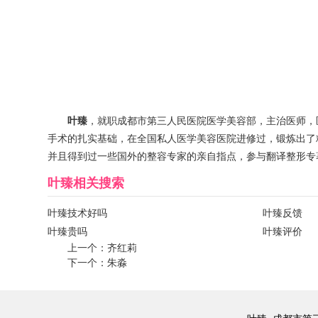
叶臻
，就职成都市第三人民医院医学美容部，主治医师，
手术的扎实基础，在全国私人医学美容医院进修过，锻炼出了
并且得到过一些国外的整容专家的亲自指点，参与翻译整形专著
叶臻
相关搜索
叶臻技术好吗
叶臻反馈
叶臻贵吗
叶臻评价
上一个：
齐红莉
下一个：
朱淼