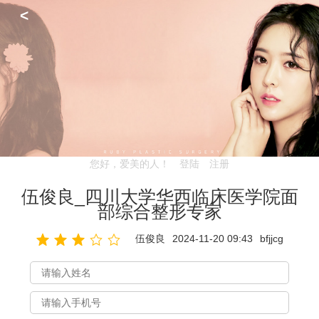
<
您好，爱美的人！
登陆
注册
伍俊良_四川大学华西临床医学院面
部综合整形专家
伍俊良
2024-11-20 09:43
bfjjcg