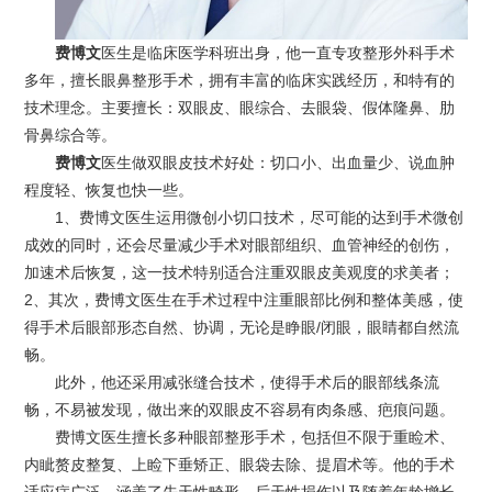
费博文
医生是临床医学科班出身，他一直专攻整形外科手术
多年，擅长眼鼻整形手术，拥有丰富的临床实践经历，和特有的
技术理念。主要擅长：双眼皮、眼综合、去眼袋、假体隆鼻、肋
骨鼻综合等。
费博文
医生做双眼皮技术好处：切口小、出血量少、说血肿
程度轻、恢复也快一些。
1、费博文医生运用微创小切口技术，尽可能的达到手术微创
成效的同时，还会尽量减少手术对眼部组织、血管神经的创伤，
加速术后恢复，这一技术特别适合注重双眼皮美观度的求美者；
2、其次，费博文医生在手术过程中注重眼部比例和整体美感，使
得手术后眼部形态自然、协调，无论是睁眼/闭眼，眼睛都自然流
畅。
此外，他还采用减张缝合技术，使得手术后的眼部线条流
畅，不易被发现，做出来的双眼皮不容易有肉条感、疤痕问题。
费博文医生擅长多种眼部整形手术，包括但不限于重睑术、
内眦赘皮整复、上睑下垂矫正、眼袋去除、提眉术等。他的手术