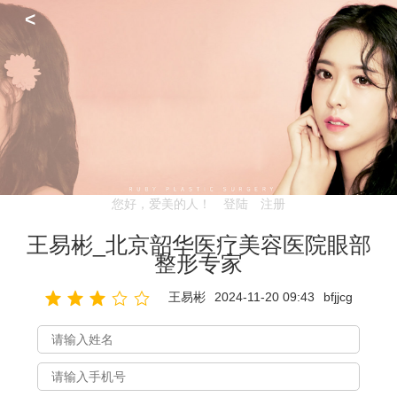
<
您好，爱美的人！
登陆
注册
王易彬_北京韶华医疗美容医院眼部
整形专家
王易彬
2024-11-20 09:43
bfjjcg