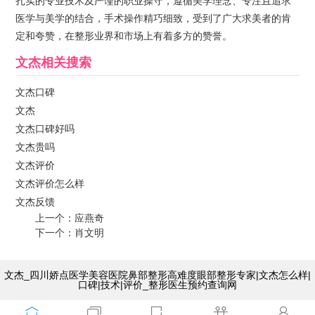
扎实的专业技术及严谨的职业操守，遵循美学理念、专注且追求
医学与美学的结合，手术操作精巧细致，受到了广大求美者的肯
定和夸赞，在整形业界和市场上有着多方的赞誉。
文杰
相关搜索
文杰口碑
文杰
文杰口碑好吗
文杰贵吗
文杰评价
文杰评价怎么样
文杰反馈
上一个：
应燕奇
下一个：
肖文明
文杰_四川娇点医学美容医院鼻部整形高难度眼部整形专家|文杰怎么样|
口碑|技术|评价_整形医生预约查询网