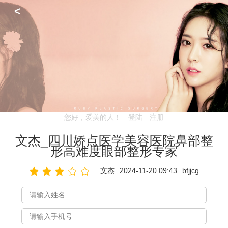
<
您好，爱美的人！
登陆
注册
文杰_四川娇点医学美容医院鼻部整
形高难度眼部整形专家
文杰
2024-11-20 09:43
bfjjcg