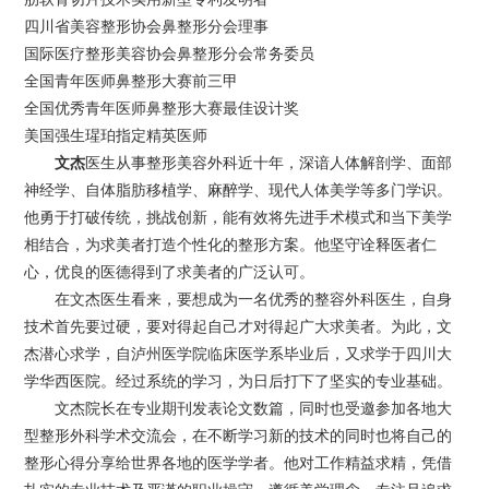
四川省美容整形协会鼻整形分会理事
国际医疗整形美容协会鼻整形分会常务委员
全国青年医师鼻整形大赛前三甲
全国优秀青年医师鼻整形大赛最佳设计奖
美国强生瑆珀指定精英医师
文杰
医生从事整形美容外科近十年，深谙人体解剖学、面部
神经学、自体脂肪移植学、麻醉学、现代人体美学等多门学识。
他勇于打破传统，挑战创新，能有效将先进手术模式和当下美学
相结合，为求美者打造个性化的整形方案。他坚守诠释医者仁
心，优良的医德得到了求美者的广泛认可。
在文杰医生看来，要想成为一名优秀的整容外科医生，自身
技术首先要过硬，要对得起自己才对得起广大求美者。为此，文
杰潜心求学，自泸州医学院临床医学系毕业后，又求学于四川大
学华西医院。经过系统的学习，为日后打下了坚实的专业基础。
文杰院长在专业期刊发表论文数篇，同时也受邀参加各地大
型整形外科学术交流会，在不断学习新的技术的同时也将自己的
整形心得分享给世界各地的医学学者。他对工作精益求精，凭借