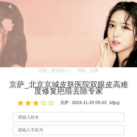
<
您好，爱美的人！
登陆
注册
京萨_北京京城皮肤医院双眼皮高难
度修复疤痕去除专家
京萨
2024-11-20 09:43
bfjjcg