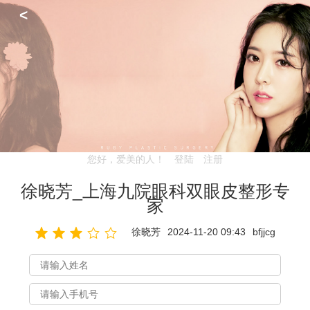
<
您好，爱美的人！
登陆
注册
徐晓芳_上海九院眼科双眼皮整形专
家
徐晓芳
2024-11-20 09:43
bfjjcg