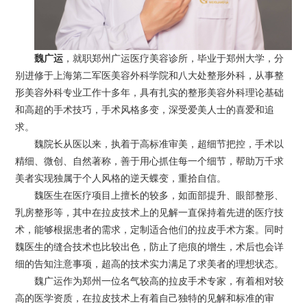
魏广运
，就职郑州广运医疗美容诊所，毕业于郑州大学，分
别进修于上海第二军医美容外科学院和八大处整形外科，从事整
形美容外科专业工作十多年，具有扎实的整形美容外科理论基础
和高超的手术技巧，手术风格多变，深受爱美人士的喜爱和追
求。
魏院长从医以来，执着于高标准审美，超细节把控，手术以
精细、微创、自然著称，善于用心抓住每一个细节，帮助万千求
美者实现独属于个人风格的逆天蝶变，重拾自信。
魏医生在医疗项目上擅长的较多，如面部提升、眼部整形、
乳房整形等，其中在拉皮技术上的见解一直保持着先进的医疗技
术，能够根据患者的需求，定制适合他们的拉皮手术方案。同时
魏医生的缝合技术也比较出色，防止了疤痕的增生，术后也会详
细的告知注意事项，超高的技术实力满足了求美者的理想状态。
魏广运作为郑州一位名气较高的拉皮手术专家，有着相对较
高的医学资质，在拉皮技术上有着自己独特的见解和标准的审