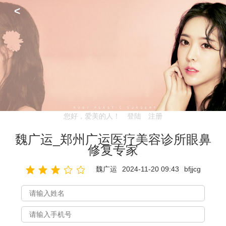
<
您好，爱美的人！
登陆
注册
魏广运_郑州广运医疗美容诊所眼鼻
修复专家
魏广运
2024-11-20 09:43
bfjjcg