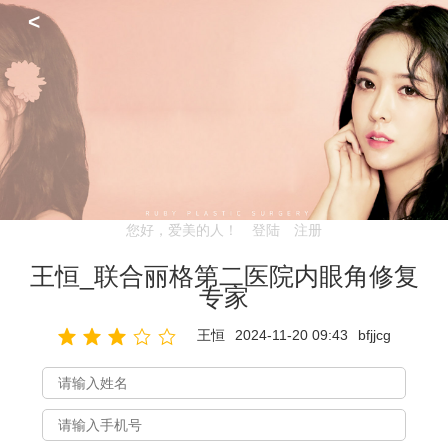
<
您好，爱美的人！
登陆
注册
王恒_联合丽格第二医院内眼角修复
专家
王恒
2024-11-20 09:43
bfjjcg