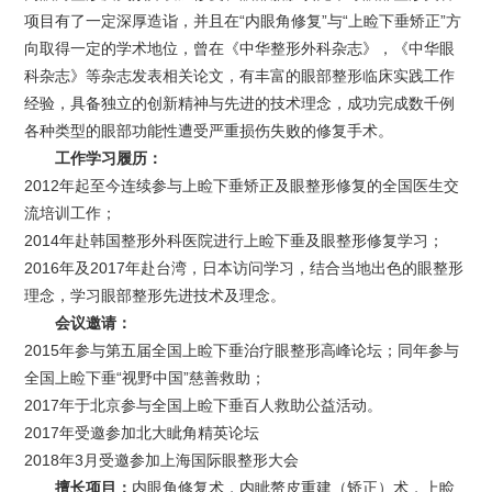
项目有了一定深厚造诣，并且在“内眼角修复”与“上睑下垂矫正”方
向取得一定的学术地位，曾在《中华整形外科杂志》，《中华眼
科杂志》等杂志发表相关论文，有丰富的眼部整形临床实践工作
经验，具备独立的创新精神与先进的技术理念，成功完成数千例
各种类型的眼部功能性遭受严重损伤失败的修复手术。
工作学习履历：
2012年起至今连续参与上睑下垂矫正及眼整形修复的全国医生交
流培训工作；
2014年赴韩国整形外科医院进行上睑下垂及眼整形修复学习；
2016年及2017年赴台湾，日本访问学习，结合当地出色的眼整形
理念，学习眼部整形先进技术及理念。
会议邀请：
2015年参与第五届全国上睑下垂治疗眼整形高峰论坛；同年参与
全国上睑下垂“视野中国”慈善救助；
2017年于北京参与全国上睑下垂百人救助公益活动。
2017年受邀参加北大眦角精英论坛
2018年3月受邀参加上海国际眼整形大会
擅长项目：
内眼角修复术，内眦赘皮重建（矫正）术，上睑