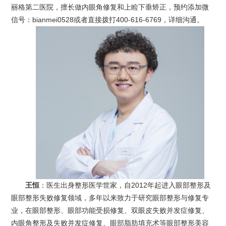
丽格第二医院，擅长做内眼角修复和上睑下垂矫正，预约添加微
信号：bianmei0528或者直接拨打400-616-6769，详细沟通。
王恒
：医生出身整形医学世家，自2012年起进入眼部整形及
眼部整形失败修复领域，多年以来致力于研究眼部整形与修复专
业，在眼部整形、眼部功能受损修复、双眼皮失败并发症修复、
内眼角整形及失败并发症修复、眼部脂肪填充术等眼部整形美容