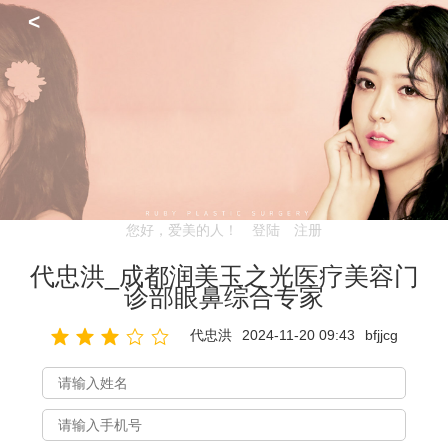
<
您好，爱美的人！
登陆
注册
代忠洪_成都润美玉之光医疗美容门
诊部眼鼻综合专家
代忠洪
2024-11-20 09:43
bfjjcg