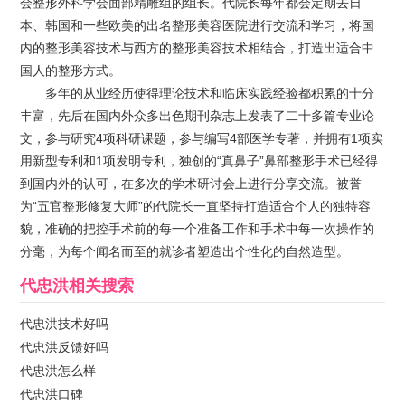
会整形外科学会面部精雕组的组长。代院长每年都会定期去日
本、韩国和一些欧美的出名整形美容医院进行交流和学习，将国
内的整形美容技术与西方的整形美容技术相结合，打造出适合中
国人的整形方式。
多年的从业经历使得理论技术和临床实践经验都积累的十分
丰富，先后在国内外众多出色期刊杂志上发表了二十多篇专业论
文，参与研究4项科研课题，参与编写4部医学专著，并拥有1项实
用新型专利和1项发明专利，独创的“真鼻子”鼻部整形手术已经得
到国内外的认可，在多次的学术研讨会上进行分享交流。被誉
为“五官整形修复大师”的代院长一直坚持打造适合个人的独特容
貌，准确的把控手术前的每一个准备工作和手术中每一次操作的
分毫，为每个闻名而至的就诊者塑造出个性化的自然造型。
代忠洪
相关搜索
代忠洪技术好吗
代忠洪反馈好吗
代忠洪怎么样
代忠洪口碑