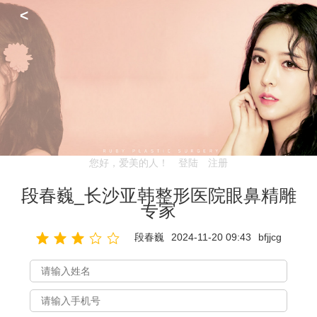
<
您好，爱美的人！
登陆
注册
段春巍_长沙亚韩整形医院眼鼻精雕
专家
段春巍
2024-11-20 09:43
bfjjcg