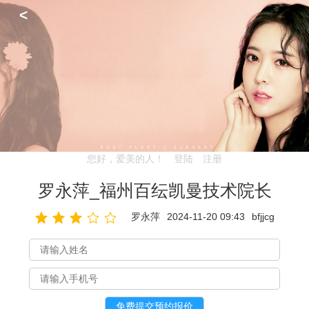
<
您好，爱美的人！
登陆
注册
罗永萍_福州百纭凯曼技术院长
罗永萍
2024-11-20 09:43
bfjjcg