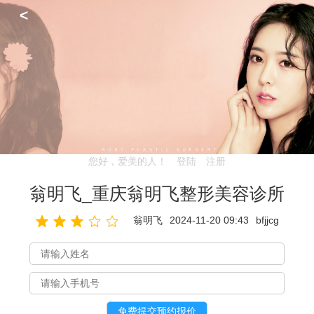
<
您好，爱美的人！
登陆
注册
翁明飞_重庆翁明飞整形美容诊所
翁明飞
2024-11-20 09:43
bfjjcg