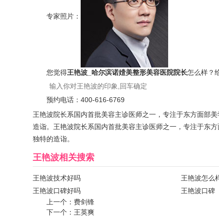
专家照片：
您觉得
王艳波_哈尔滨诺嬄美整形美容医院院长
怎么样？
预约电话：
400-616-6769
王艳波院长系国内首批美容主诊医师之一，专注于东方面部美
造诣。王艳波院长系国内首批美容主诊医师之一，专注于东方
独特的造诣。
王艳波
相关搜索
王艳波技术好吗
王艳波怎么
王艳波口碑好吗
王艳波口碑
上一个：
费剑锋
下一个：
王英爽