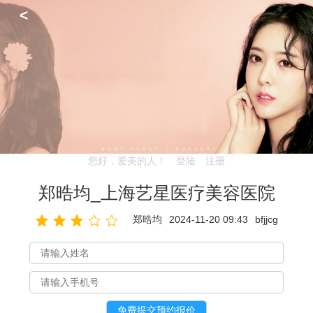
<
您好，爱美的人！
登陆
注册
郑晧均_上海艺星医疗美容医院
郑晧均
2024-11-20 09:43
bfjjcg