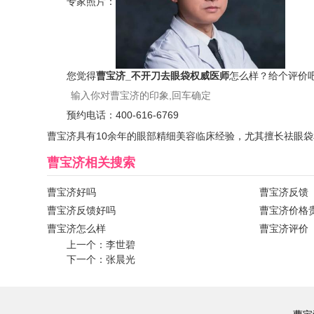
专家照片：
您觉得
曹宝济_不开刀去眼袋权威医师
怎么样？给个评价
预约电话：
400-616-6769
曹宝济具有10余年的眼部精细美容临床经验，尤其擅长祛眼
曹宝济
相关搜索
曹宝济好吗
曹宝济反馈
曹宝济反馈好吗
曹宝济价格
曹宝济怎么样
曹宝济评价
上一个：
李世碧
下一个：
张晨光