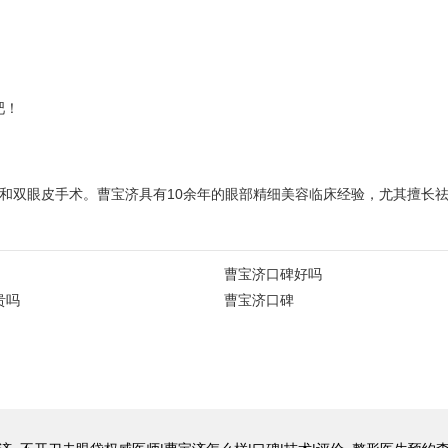
吧！
袋和双眼皮手术。曹宝济具有10余年的眼部精细美容临床经验，尤其擅长
曹宝济口碑好吗
贵吗
曹宝济口碑