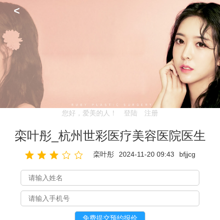
<
您好，爱美的人！
登陆
注册
栾叶彤_杭州世彩医疗美容医院医生
栾叶彤
2024-11-20 09:43
bfjjcg