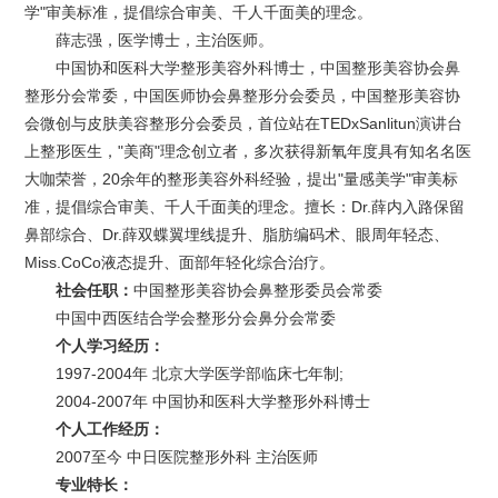
学"审美标准，提倡综合审美、千人千面美的理念。
薛志强，医学博士，主治医师。
中国协和医科大学整形美容外科博士，中国整形美容协会鼻
整形分会常委，中国医师协会鼻整形分会委员，中国整形美容协
会微创与皮肤美容整形分会委员，首位站在TEDxSanlitun演讲台
上整形医生，"美商"理念创立者，多次获得新氧年度具有知名名医
大咖荣誉，20余年的整形美容外科经验，提出"量感美学"审美标
准，提倡综合审美、千人千面美的理念。擅长：Dr.薛内入路保留
鼻部综合、Dr.薛双蝶翼埋线提升、脂肪编码术、眼周年轻态、
Miss.CoCo液态提升、面部年轻化综合治疗。
社会任职：
中国整形美容协会鼻整形委员会常委
中国中西医结合学会整形分会鼻分会常委
个人学习经历：
1997-2004年 北京大学医学部临床七年制;
2004-2007年 中国协和医科大学整形外科博士
个人工作经历：
2007至今 中日医院整形外科 主治医师
专业特长：