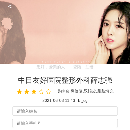
<
您好，爱美的人！
登陆
注册
中日友好医院整形外科薛志强
鼻综合,鼻修复,双眼皮,脂肪填充
2021-06-03 11:43
bfjjcg