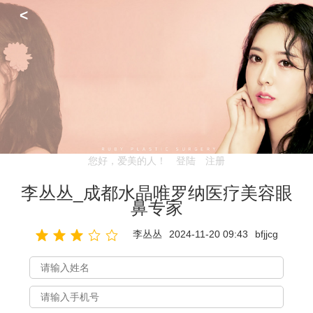
<
您好，爱美的人！
登陆
注册
李丛丛_成都水晶唯罗纳医疗美容眼
鼻专家
李丛丛
2024-11-20 09:43
bfjjcg