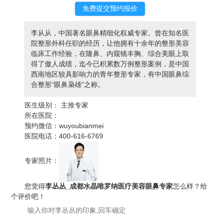
李从从，中国著名眼鼻精细化权威专家。曾在知名医
院整形外科任职的经历，让他拥有十余年的整形美容
临床工作经验，在隆鼻、内窥镜丰胸、综合美眼上取
得了傲人成绩，迄今已积累数万例整形案例，是中国
西南地区较具影响力的青年整形专家，有中国眼鼻综
合整形“眼鼻枭雄”之称。
医生级别：
主推专家
所在医院：
预约微信：
wuyoubianmei
医院电话：
400-616-6769
专家照片：
您觉得
李丛丛_成都水晶唯罗纳医疗美容眼鼻专家
怎么样？给
个评价吧！