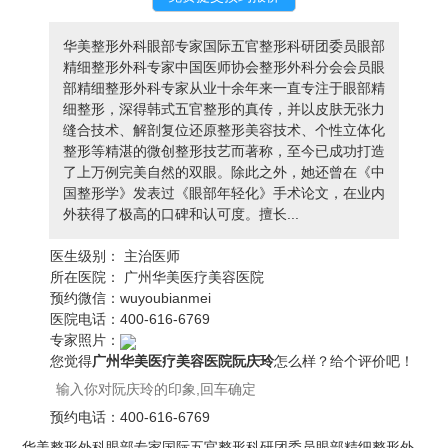
华美整形外科眼部专家国际五官整形科研团委员眼部
精细整形外科专家中国医师协会整形外科分会会员眼
部精细整形外科专家从业十余年来一直专注于眼部精
细整形，深得韩式五官整形的真传，并以皮肤无张力
缝合技术、解剖复位还原整形美容技术、个性立体化
整形等精湛的微创整形技艺而著称，至今已成功打造
了上万例完美自然的双眼。除此之外，她还曾在《中
国整形学》发表过《眼部年轻化》手术论文，在业内
外获得了极高的口碑和认可度。擅长...
医生级别：
主治医师
所在医院：
广州华美医疗美容医院
预约微信：
wuyoubianmei
医院电话：
400-616-6769
专家照片：
您觉得
广州华美医疗美容医院阮庆玲
怎么样？给个评价吧！
预约电话：
400-616-6769
华美整形外科眼部专家国际五官整形科研团委员眼部精细整形外