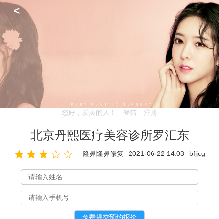
<
您好，爱美的人！
登陆
注册
北京丹熙医疗美容诊所罗汇东
隆鼻隆鼻修复
2021-06-22 14:03
bfjjcg