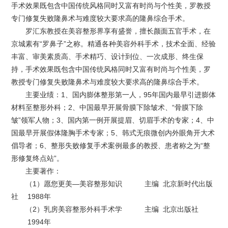
手术效果既包含中国传统风格同时又富有时尚与个性美，罗教授
专门修复失败隆鼻术与难度较大要求高的隆鼻综合手术。
罗汇东教授在美容整形界享有盛誉，擅长颜面五官手术，在
京城素有“罗鼻子”之称。精通各种美容外科手术，技术全面、经验
丰富、审美素质高、手术精巧、设计到位、一次成形、终生保
持，手术效果既包含中国传统风格同时又富有时尚与个性美，罗
教授专门修复失败隆鼻术与难度较大要求高的隆鼻综合手术。
主要业绩：1、国内膨体整形第一人，95年国内最早引进膨体
材料至整形外科；2、中国最早开展骨膜下除皱术、“骨膜下除
皱”领军人物；3、国内第一例开展提眉、切眉手术的专家；4、中
国最早开展假体隆胸手术专家；5、韩式无痕微创内外眼角开大术
倡导者；6、整形失败修复手术案例最多的教授、患者称之为“整
形修复终点站”。
主要著作：
（1）愿您更美—美容整形知识 主编 北京新时代出版
社 1988年
（2）乳房美容整形外科手术学 主编 北京出版社
1994年