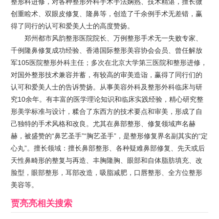
整形科进修，对各种整形外科手术手法娴熟、技术精湛，擅长微
创重睑术、双眼皮修复、隆鼻等，创造了千余例手术无差错，赢
得了同行的认可和爱美人士的高度赞扬。
郑州都市风韵整形医院院长、万例整形手术无一失败专家、
千例隆鼻修复成功经验、香港国际整形美容协会会员、曾任解放
军105医院整形外科主任；多次在北京大学第三医院和整形进修，
对国外整形技术兼容并蓄，有较高的审美造诣，赢得了同行们的
认可和爱美人士的告诉赞扬。从事美容外科及整形外科临床与研
究10余年。有丰富的医学理论知识和临床实践经验，精心研究整
形美学标准与设计，糅合了东西方的技术要点和审美，形成了自
己独特的手术风格和改良。尤其在鼻部整形、修复领域声名赫
赫，被盛赞的“鼻艺圣手”“胸艺圣手”，是整形修复界名副其实的“定
心丸”。擅长领域：擅长鼻部整形、各种疑难鼻部修复、先天或后
天性鼻畸形的整复与再造、丰胸隆胸、眼部和自体脂肪填充、改
脸型，眼部整形，耳部改造，吸脂减肥，口唇整形、全方位整形
美容等。
贾亮亮
相关搜索