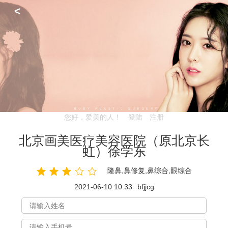
<
您好，爱美的人！
登陆
注册
北京画美医疗美容医院（原北京长
虹）徐学东
隆鼻,鼻修复,鼻综合,眼综合
2021-06-10 10:33
bfjjcg