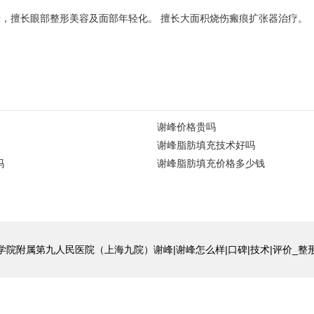
养，擅长眼部整形美容及面部年轻化。 擅长大面积烧伤瘢痕扩张器治疗。
谢峰价格贵吗
谢峰脂肪填充技术好吗
吗
谢峰脂肪填充价格多少钱
学院附属第九人民医院（上海九院）谢峰|谢峰怎么样|口碑|技术|评价_整