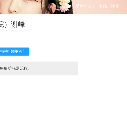
您好，爱美的人！
登陆
注册
院）谢峰
伤瘢痕扩张器治疗。