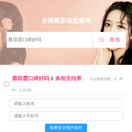
全国整形信息查询
查询
蔡琼霞口碑好吗
1
条相关结果
今日搜索指数：
1
用
时：0.252秒