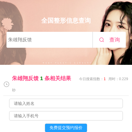
全国整形信息查询
查询
朱雄翔反馈
1
条相关结果
今日搜索指数：
1
用时：0.229
秒