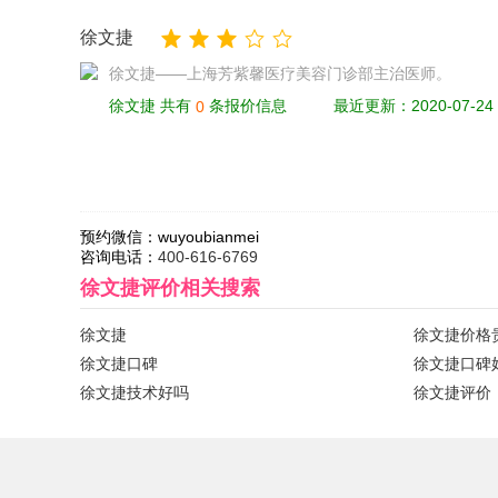
徐文捷
徐文捷——上海芳紫馨医疗美容门诊部主治医师。
徐文捷 共有
条报价信息
最近更新：2020-07-24
0
预约微信：
wuyoubianmei
咨询电话：
400-616-6769
徐文捷评价
相关搜索
徐文捷
徐文捷价格
徐文捷口碑
徐文捷口碑
徐文捷技术好吗
徐文捷评价