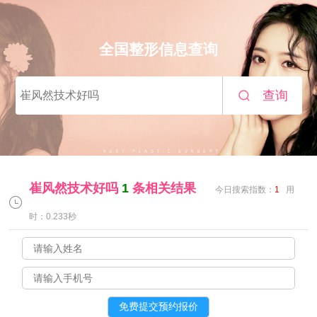
全国整形信息查询
查询
崔风然技术好吗
1
条相关结果
今日搜索指数：
1
用
时：0.233秒